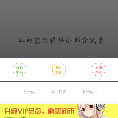
收藏
報錯
展開
網站
反饋
目錄
« 上一話
返回封面
下一話 »