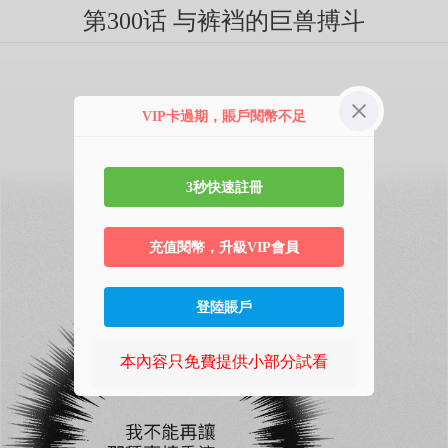
第300话 与裤裆的巨兽搏斗
VIP卡過期，賬戶閱幣不足
3秒快速註冊
充值閱幣，升級VIP會員
登陸賬戶
本內容只免費提供小部分試看