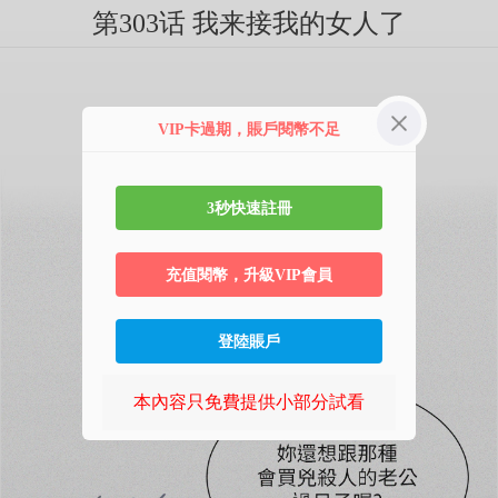
第303话 我来接我的女人了
VIP卡過期，賬戶閱幣不足
3秒快速註冊
充值閱幣，升級VIP會員
登陸賬戶
本內容只免費提供小部分試看