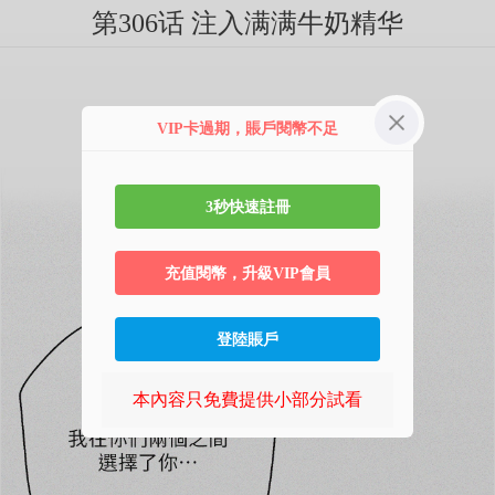
第306话 注入满满牛奶精华
VIP卡過期，賬戶閱幣不足
3秒快速註冊
充值閱幣，升級VIP會員
登陸賬戶
本內容只免費提供小部分試看