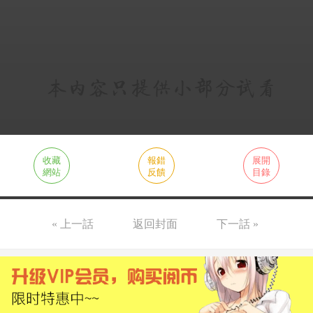
收藏
報錯
展開
網站
反饋
目錄
« 上一話
返回封面
下一話 »