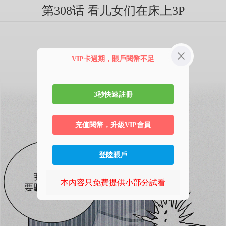
第308话 看儿女们在床上3P
VIP卡過期，賬戶閱幣不足
3秒快速註冊
充值閱幣，升級VIP會員
登陸賬戶
本內容只免費提供小部分試看